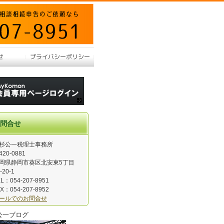
問合せ
杉公一税理士事務所
420-0881
岡県静岡市葵区北安東5丁目
-20-1
L：054-207-8951
X：054-207-8952
ールでのお問合せ
公一ブログ