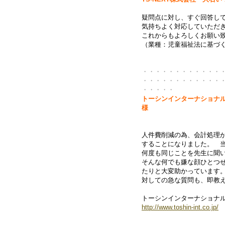
疑問点に対し、すぐ回答
気持ちよく対応していただ
これからもよろしくお願い
（業種：児童福祉法に基づ
・・・・・・・・・・・・
・・・・・・・・・・・・
・・・・・
トーシンインターナショナ
人件費削減の為、会計処理
することになりました。
何度も同じことを先生に聞
そんな何でも嫌な顔ひとつ
たりと大変助かっています
対しての急な質問も、即教
トーシンインターナショナル
http://www.toshin-int.co.jp/